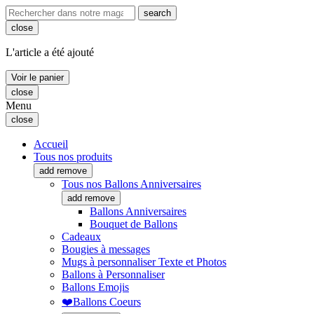
search
close
L'article a été ajouté
Voir le panier
close
Menu
close
Accueil
Tous nos produits
add
remove
Tous nos Ballons Anniversaires
add
remove
Ballons Anniversaires
Bouquet de Ballons
Cadeaux
Bougies à messages
Mugs à personnaliser Texte et Photos
Ballons à Personnaliser
Ballons Emojis
❤️Ballons Coeurs