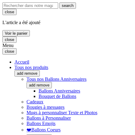
search
close
L'article a été ajouté
Voir le panier
close
Menu
close
Accueil
Tous nos produits
add
remove
Tous nos Ballons Anniversaires
add
remove
Ballons Anniversaires
Bouquet de Ballons
Cadeaux
Bougies à messages
Mugs à personnaliser Texte et Photos
Ballons à Personnaliser
Ballons Emojis
❤️Ballons Coeurs