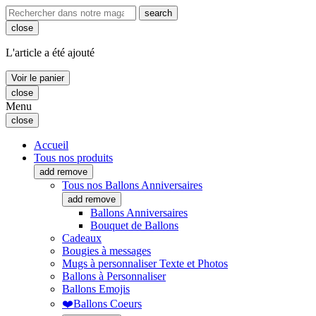
search
close
L'article a été ajouté
Voir le panier
close
Menu
close
Accueil
Tous nos produits
add
remove
Tous nos Ballons Anniversaires
add
remove
Ballons Anniversaires
Bouquet de Ballons
Cadeaux
Bougies à messages
Mugs à personnaliser Texte et Photos
Ballons à Personnaliser
Ballons Emojis
❤️Ballons Coeurs