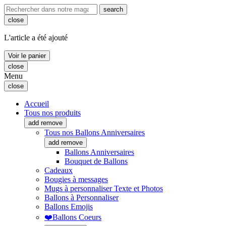
search
close
L'article a été ajouté
Voir le panier
close
Menu
close
Accueil
Tous nos produits
add
remove
Tous nos Ballons Anniversaires
add
remove
Ballons Anniversaires
Bouquet de Ballons
Cadeaux
Bougies à messages
Mugs à personnaliser Texte et Photos
Ballons à Personnaliser
Ballons Emojis
❤️Ballons Coeurs