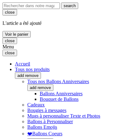
search
close
L'article a été ajouté
Voir le panier
close
Menu
close
Accueil
Tous nos produits
add
remove
Tous nos Ballons Anniversaires
add
remove
Ballons Anniversaires
Bouquet de Ballons
Cadeaux
Bougies à messages
Mugs à personnaliser Texte et Photos
Ballons à Personnaliser
Ballons Emojis
❤️Ballons Coeurs