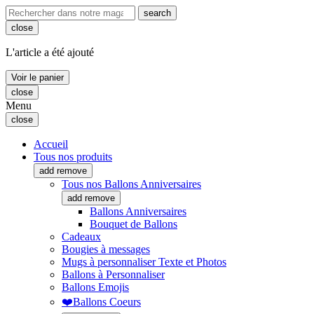
search
close
L'article a été ajouté
Voir le panier
close
Menu
close
Accueil
Tous nos produits
add
remove
Tous nos Ballons Anniversaires
add
remove
Ballons Anniversaires
Bouquet de Ballons
Cadeaux
Bougies à messages
Mugs à personnaliser Texte et Photos
Ballons à Personnaliser
Ballons Emojis
❤️Ballons Coeurs