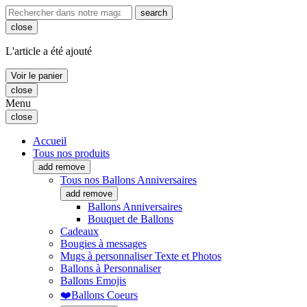
search
close
L'article a été ajouté
Voir le panier
close
Menu
close
Accueil
Tous nos produits
add
remove
Tous nos Ballons Anniversaires
add
remove
Ballons Anniversaires
Bouquet de Ballons
Cadeaux
Bougies à messages
Mugs à personnaliser Texte et Photos
Ballons à Personnaliser
Ballons Emojis
❤️Ballons Coeurs