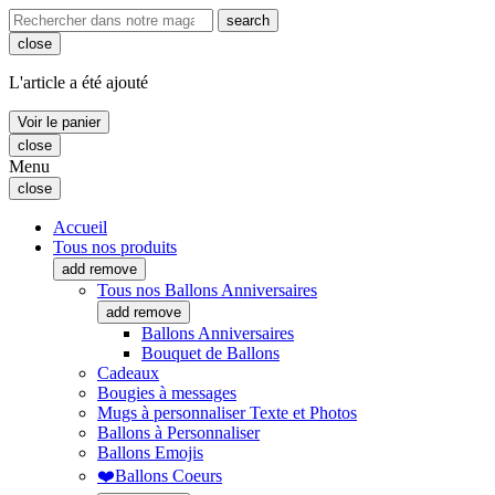
search
close
L'article a été ajouté
Voir le panier
close
Menu
close
Accueil
Tous nos produits
add
remove
Tous nos Ballons Anniversaires
add
remove
Ballons Anniversaires
Bouquet de Ballons
Cadeaux
Bougies à messages
Mugs à personnaliser Texte et Photos
Ballons à Personnaliser
Ballons Emojis
❤️Ballons Coeurs