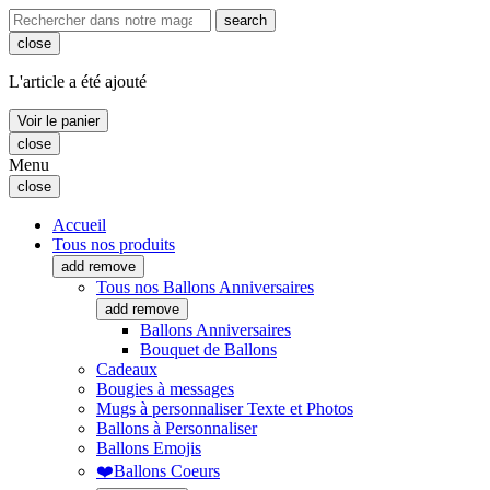
search
close
L'article a été ajouté
Voir le panier
close
Menu
close
Accueil
Tous nos produits
add
remove
Tous nos Ballons Anniversaires
add
remove
Ballons Anniversaires
Bouquet de Ballons
Cadeaux
Bougies à messages
Mugs à personnaliser Texte et Photos
Ballons à Personnaliser
Ballons Emojis
❤️Ballons Coeurs