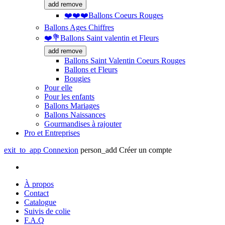
add
remove
❤️❤️❤️Ballons Coeurs Rouges
Ballons Ages Chiffres
❤️💐Ballons Saint valentin et Fleurs
add
remove
Ballons Saint Valentin Coeurs Rouges
Ballons et Fleurs
Bougies
Pour elle
Pour les enfants
Ballons Mariages
Ballons Naissances
Gourmandises à rajouter
Pro et Entreprises
exit_to_app
Connexion
person_add
Créer un compte
À propos
Contact
Catalogue
Suivis de colie
F.A.Q