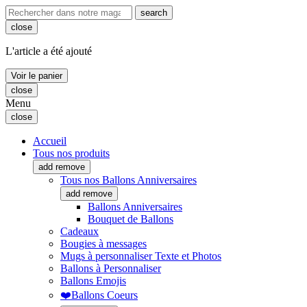
search
close
L'article a été ajouté
Voir le panier
close
Menu
close
Accueil
Tous nos produits
add
remove
Tous nos Ballons Anniversaires
add
remove
Ballons Anniversaires
Bouquet de Ballons
Cadeaux
Bougies à messages
Mugs à personnaliser Texte et Photos
Ballons à Personnaliser
Ballons Emojis
❤️Ballons Coeurs