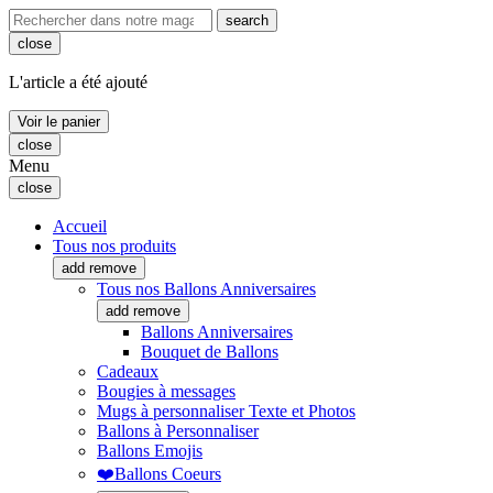
search
close
L'article a été ajouté
Voir le panier
close
Menu
close
Accueil
Tous nos produits
add
remove
Tous nos Ballons Anniversaires
add
remove
Ballons Anniversaires
Bouquet de Ballons
Cadeaux
Bougies à messages
Mugs à personnaliser Texte et Photos
Ballons à Personnaliser
Ballons Emojis
❤️Ballons Coeurs