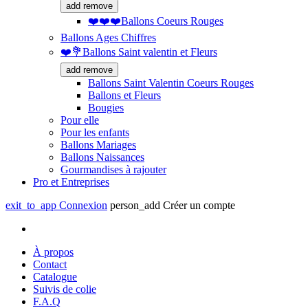
add
remove
❤️❤️❤️Ballons Coeurs Rouges
Ballons Ages Chiffres
❤️💐Ballons Saint valentin et Fleurs
add
remove
Ballons Saint Valentin Coeurs Rouges
Ballons et Fleurs
Bougies
Pour elle
Pour les enfants
Ballons Mariages
Ballons Naissances
Gourmandises à rajouter
Pro et Entreprises
exit_to_app
Connexion
person_add
Créer un compte
À propos
Contact
Catalogue
Suivis de colie
F.A.Q